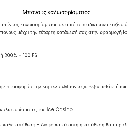
Μπόνους καλωσορίσματος
όνους καλωσορίσματος σε αυτό το διαδικτυακό καζίνο όλα 
 μπόνους μέχρι την τέταρτη κατάθεσή σας στην εφαρμογή I
 ή 200% + 100 FS
 την προσφορά στην καρτέλα «Μπόνους». Βεβαιωθείτε όμως
ς καλωσορίσματος του Ice Casino:
ε κάθε κατάθεση – διαφορετικά αυτή η κατάθεση θα παραλε