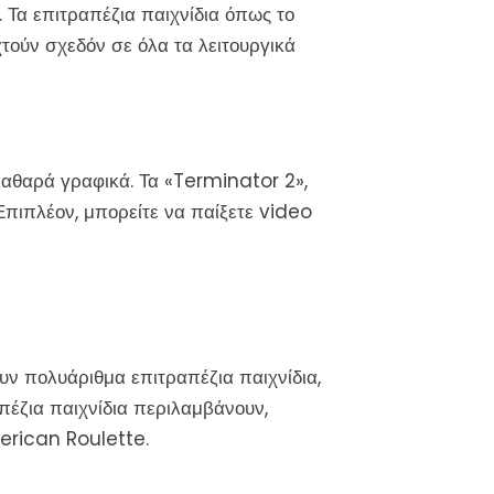
 Τα επιτραπέζια παιχνίδια όπως το
χτούν σχεδόν σε όλα τα λειτουργικά
καθαρά γραφικά. Τα «Terminator 2»,
Επιπλέον, μπορείτε να παίξετε video
υν πολυάριθμα επιτραπέζια παιχνίδια,
απέζια παιχνίδια περιλαμβάνουν,
erican Roulette.