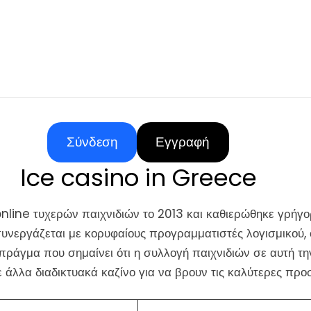
επίσημη ιστοσελίδα, παίξτε online δ
 – κουλοχέρηδες από τους καλύτερους κατασκευαστές. 
τε στην επίσημη ιστοσελίδα.
Σύνδεση
Εγγραφή
Ice casino in Greece
nline τυχερών παιχνιδιών το 2013 και καθιερώθηκε γρήγ
 συνεργάζεται με κορυφαίους προγραμματιστές λογισμικού
ράγμα που σημαίνει ότι η συλλογή παιχνιδιών σε αυτή τη
 άλλα διαδικτυακά καζίνο για να βρουν τις καλύτερες προ