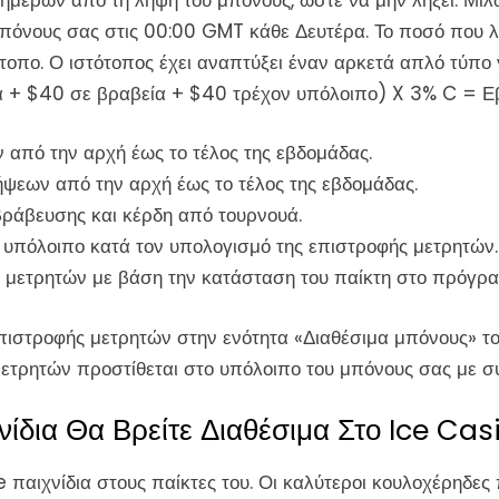
πόνους σας στις 00:00 GMT κάθε Δευτέρα. Το ποσό που λ
ότοπο. Ο ιστότοπος έχει αναπτύξει έναν αρκετά απλό τύπ
α + $40 σε βραβεία + $40 τρέχον υπόλοιπο) X 3% C = 
 από την αρχή έως το τέλος της εβδομάδας.
ήψεων από την αρχή έως το τέλος της εβδομάδας.
ράβευσης και κέρδη από τουρνουά.
 υπόλοιπο κατά τον υπολογισμό της επιστροφής μετρητών.
 μετρητών με βάση την κατάσταση του παίκτη στο πρόγρ
επιστροφής μετρητών στην ενότητα «Διαθέσιμα μπόνους» το
μετρητών προστίθεται στο υπόλοιπο του μπόνους σας με συ
χνίδια Θα Βρείτε Διαθέσιμα Στο Ice Cas
παιχνίδια στους παίκτες του. Οι καλύτεροι κουλοχέρηδες 